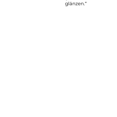
glänzen.“
Stressfreie Le
Abzüge durch g
Werterhalt & L
Versiegelungen
Tiefenreinigun
Gerüchen, Flec
Schonende Ha
maximalen Glan
Transparente P
bei Abholung.